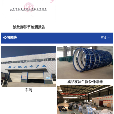
波纹膨胀节检测报告
公司图库
更多>>
成品双法兰限位伸缩器
车间