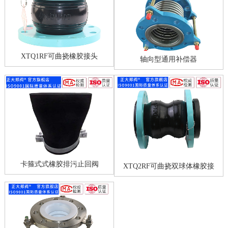
XTQ1RF可曲挠橡胶接头
轴向型通用补偿器
卡箍式式橡胶排污止回阀
XTQ2RF可曲挠双球体橡胶接