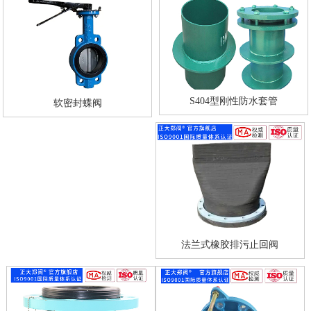
S404型刚性防水套管
软密封蝶阀
法兰式橡胶排污止回阀