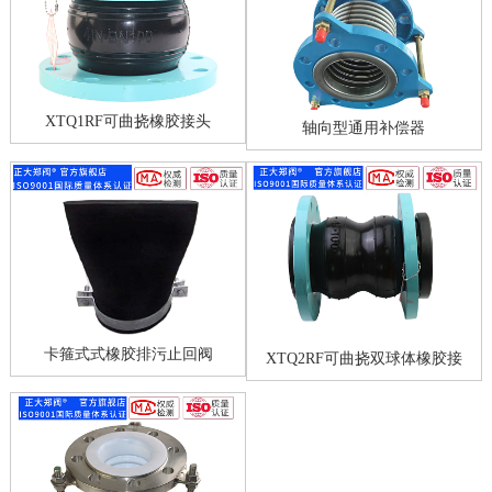
XTQ1RF可曲挠橡胶接头
轴向型通用补偿器
卡箍式式橡胶排污止回阀
XTQ2RF可曲挠双球体橡胶接