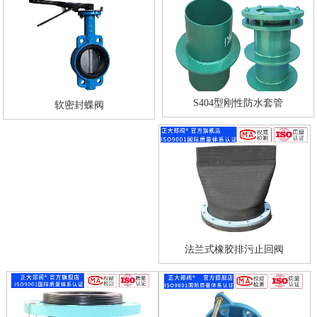
S404型刚性防水套管
软密封蝶阀
法兰式橡胶排污止回阀