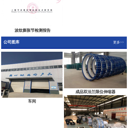
波纹膨胀节检测报告
公司图库
更多>>
成品双法兰限位伸缩器
车间