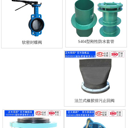
S404型刚性防水套管
软密封蝶阀
法兰式橡胶排污止回阀