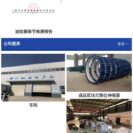
波纹膨胀节检测报告
公司图库
更多>>
成品双法兰限位伸缩器
车间