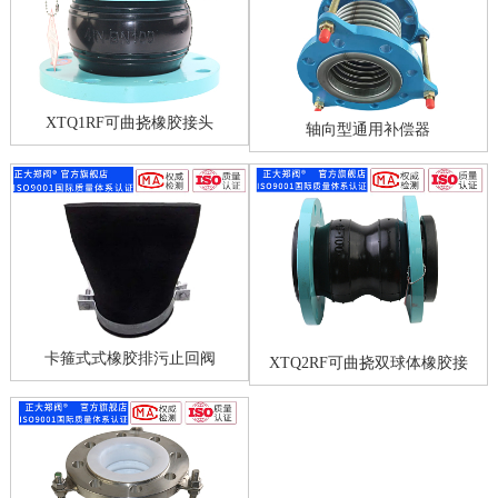
XTQ1RF可曲挠橡胶接头
轴向型通用补偿器
卡箍式式橡胶排污止回阀
XTQ2RF可曲挠双球体橡胶接